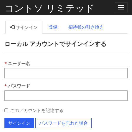
コントソ リミテッド
ナ
ビ
ゲ
ー
登録
招待状の引き換え
サインイン
シ
ョ
ン
ローカル アカウントでサインインする
の
切
り
替
え
ユーザー名
パスワード
このアカウントを記憶する
サインイン
パスワードを忘れた場合