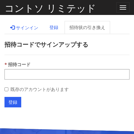
コントソ リミテッド
ナ
ビ
ゲ
ー
登録
招待状の引き換え
サインイン
シ
ョ
ン
招待コードでサインアップする
の
切
り
替
え
招待コード
既存のアカウントがあります
登録