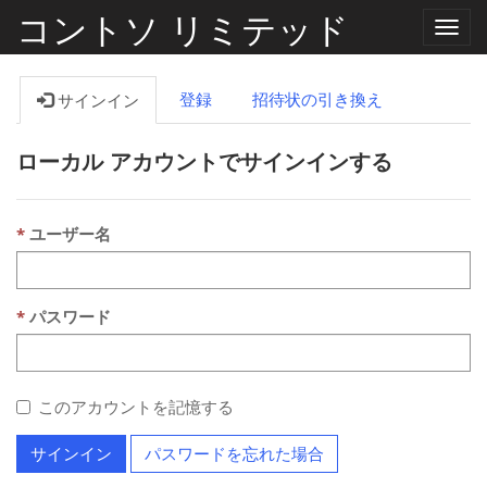
コントソ リミテッド
ナ
ビ
ゲ
ー
登録
招待状の引き換え
サインイン
シ
ョ
ン
ローカル アカウントでサインインする
の
切
り
替
え
ユーザー名
パスワード
このアカウントを記憶する
サインイン
パスワードを忘れた場合