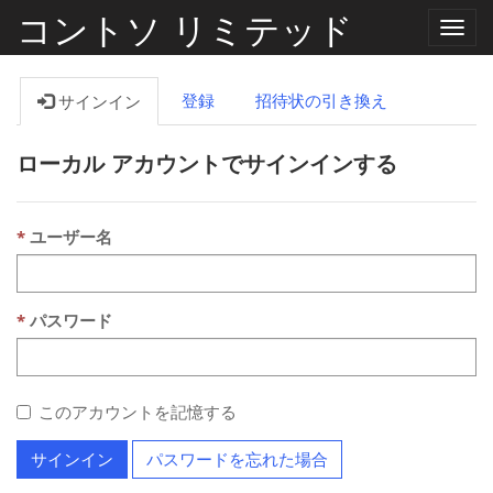
コントソ リミテッド
ナ
ビ
ゲ
ー
登録
招待状の引き換え
サインイン
シ
ョ
ン
ローカル アカウントでサインインする
の
切
り
替
え
ユーザー名
パスワード
このアカウントを記憶する
サインイン
パスワードを忘れた場合