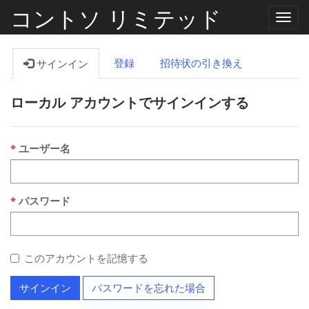
コントソ リミテッド
ナ
ビ
ゲ
ー
登録
招待状の引き換え
サインイン
シ
ョ
ン
ローカル アカウントでサインインする
の
切
り
替
え
ユーザー名
パスワード
このアカウントを記憶する
サインイン
パスワードを忘れた場合