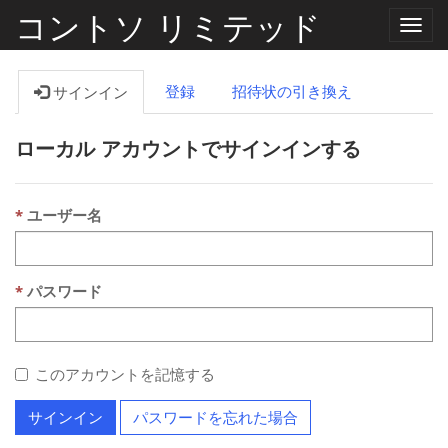
コントソ リミテッド
ナ
ビ
ゲ
ー
登録
招待状の引き換え
サインイン
シ
ョ
ン
ローカル アカウントでサインインする
の
切
り
替
え
ユーザー名
パスワード
このアカウントを記憶する
サインイン
パスワードを忘れた場合