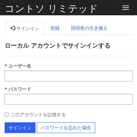
コントソ リミテッド
ナ
ビ
ゲ
ー
登録
招待状の引き換え
サインイン
シ
ョ
ン
ローカル アカウントでサインインする
の
切
り
替
え
ユーザー名
パスワード
このアカウントを記憶する
サインイン
パスワードを忘れた場合