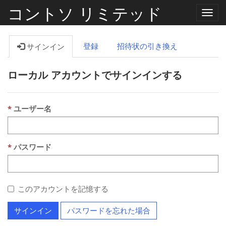
コントソ リミテッド
ナ
ビ
ゲ
ー
登録
招待状の引き換え
サインイン
シ
ョ
ン
ローカル アカウントでサインインする
の
切
り
替
え
ユーザー名
パスワード
このアカウントを記憶する
サインイン
パスワードを忘れた場合