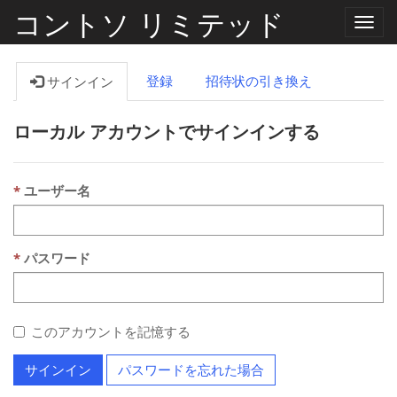
コントソ リミテッド
ナ
ビ
ゲ
ー
登録
招待状の引き換え
サインイン
シ
ョ
ン
ローカル アカウントでサインインする
の
切
り
替
え
ユーザー名
パスワード
このアカウントを記憶する
サインイン
パスワードを忘れた場合