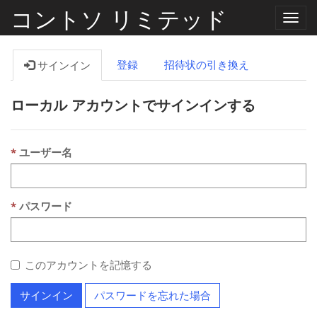
コントソ リミテッド
ナ
ビ
ゲ
ー
登録
招待状の引き換え
サインイン
シ
ョ
ン
ローカル アカウントでサインインする
の
切
り
替
え
ユーザー名
パスワード
このアカウントを記憶する
サインイン
パスワードを忘れた場合