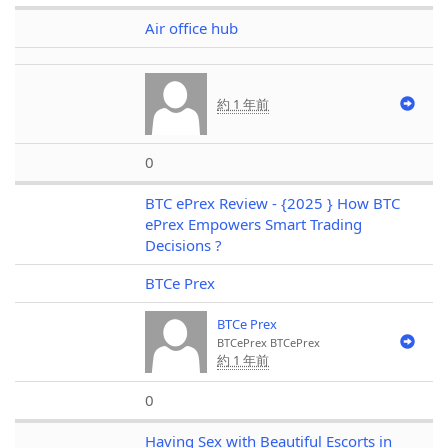
Air office hub
約 1 年前
0
BTC ePrex Review - {2025 } How BTC
ePrex Empowers Smart Trading
Decisions ?
BTCe Prex
BTCe Prex
BTCePrex
BTCePrex
約 1 年前
0
Having Sex with Beautiful Escorts in