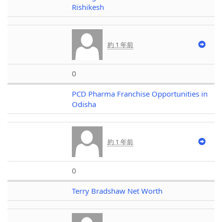
Rishikesh
約 1 年前
0
PCD Pharma Franchise Opportunities in
Odisha
約 1 年前
0
Terry Bradshaw Net Worth