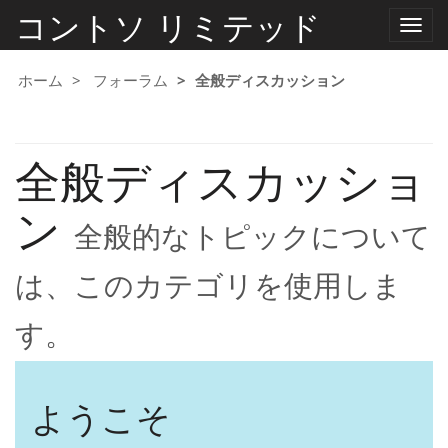
コントソ リミテッド
ナ
ビ
ゲ
ー
ホーム
フォーラム
全般ディスカッション
シ
ョ
ン
の
全般ディスカッショ
切
り
替
ン
え
全般的なトピックについて
は、このカテゴリを使用しま
す。
ようこそ