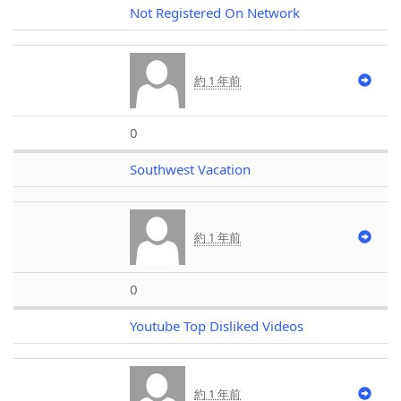
Not Registered On Network
約 1 年前
0
Southwest Vacation
約 1 年前
0
Youtube Top Disliked Videos
約 1 年前