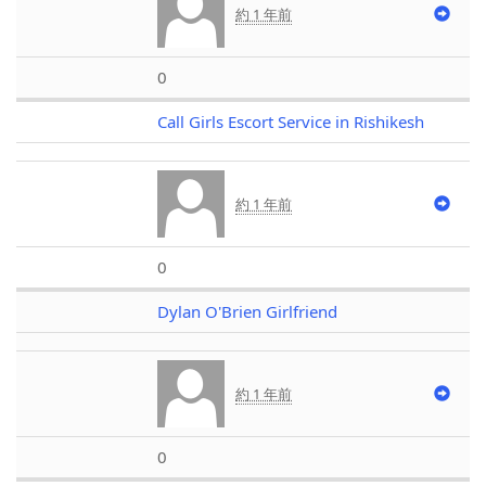
約 1 年前
0
Call Girls Escort Service in Rishikesh
約 1 年前
0
Dylan O'Brien Girlfriend
約 1 年前
0