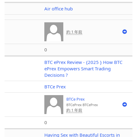
Air office hub
約 1 年前
0
BTC ePrex Review - {2025 } How BTC
ePrex Empowers Smart Trading
Decisions ?
BTCe Prex
BTCe Prex
BTCePrex
BTCePrex
約 1 年前
0
Having Sex with Beautiful Escorts in