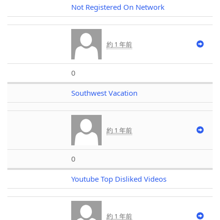
Not Registered On Network
約 1 年前
0
Southwest Vacation
約 1 年前
0
Youtube Top Disliked Videos
約 1 年前