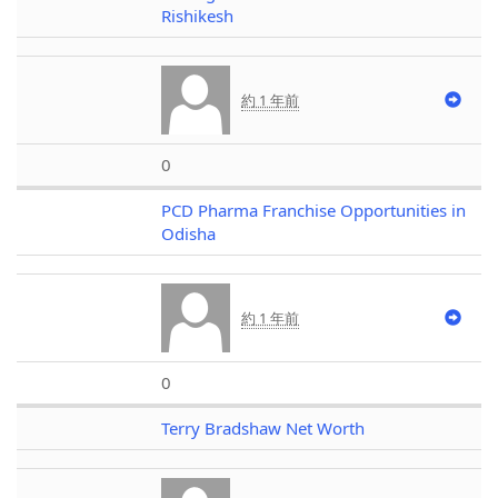
Rishikesh
約 1 年前
0
PCD Pharma Franchise Opportunities in
Odisha
約 1 年前
0
Terry Bradshaw Net Worth