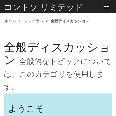
コントソ リミテッド
ナ
ビ
ゲ
ー
ホーム
フォーラム
全般ディスカッション
シ
ョ
ン
の
全般ディスカッショ
切
り
替
ン
え
全般的なトピックについて
は、このカテゴリを使用しま
す。
ようこそ