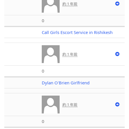
約 1 年前
0
Call Girls Escort Service in Rishikesh
約 1 年前
0
Dylan O'Brien Girlfriend
約 1 年前
0