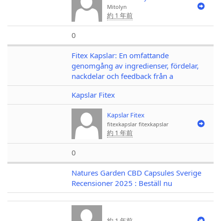
Mitolyn
約 1 年前
0
Fitex Kapslar: En omfattande
genomgång av ingredienser, fördelar,
nackdelar och feedback från a
Kapslar Fitex
Kapslar Fitex
fitexkapslar
fitexkapslar
約 1 年前
0
Natures Garden CBD Capsules Sverige
Recensioner 2025 : Beställ nu
約 1 年前