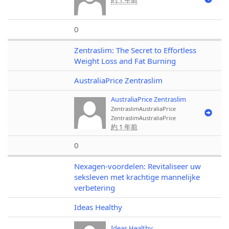
0
Zentraslim: The Secret to Effortless
Weight Loss and Fat Burning
AustraliaPrice Zentraslim
AustraliaPrice Zentraslim
ZentraslimAustraliaPrice
ZentraslimAustraliaPrice
約 1 年前
0
Nexagen-voordelen: Revitaliseer uw
seksleven met krachtige mannelijke
verbetering
Ideas Healthy
Ideas Healthy