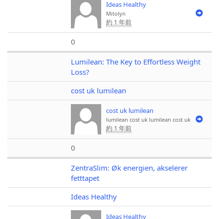
Ideas Healthy
Mitolyn
約 1 年前
0
Lumilean: The Key to Effortless Weight
Loss?
cost uk lumilean
cost uk lumilean
lumilean cost uk
lumilean cost uk
約 1 年前
0
ZentraSlim: Øk energien, akselerer
fetttapet
Ideas Healthy
Ideas Healthy