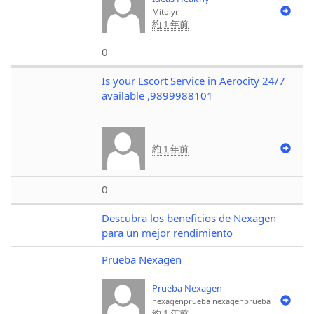
Mitolyn
約 1 年前
0
Is your Escort Service in Aerocity 24/7
available ,9899988101
約 1 年前
0
Descubra los beneficios de Nexagen
para un mejor rendimiento
Prueba Nexagen
Prueba Nexagen
nexagenprueba
nexagenprueba
約 1 年前