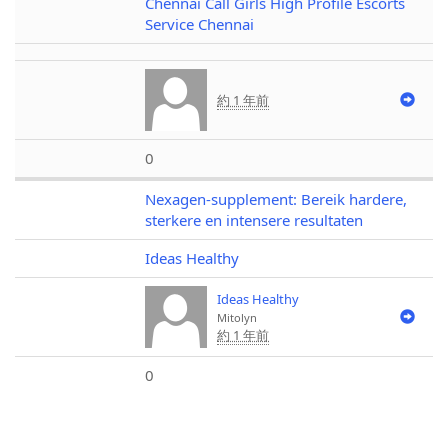
Chennai Call Girls High Profile Escorts
Service Chennai
約 1 年前
0
Nexagen-supplement: Bereik hardere,
sterkere en intensere resultaten
Ideas Healthy
Ideas Healthy
Mitolyn
約 1 年前
0