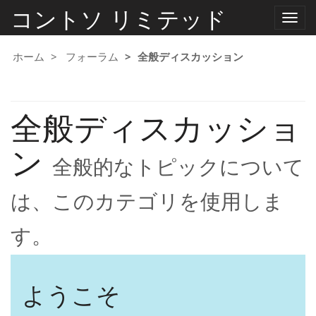
コントソ リミテッド
ナ
ビ
ゲ
ー
ホーム
フォーラム
全般ディスカッション
シ
ョ
ン
の
全般ディスカッショ
切
り
替
ン
え
全般的なトピックについて
は、このカテゴリを使用しま
す。
ようこそ