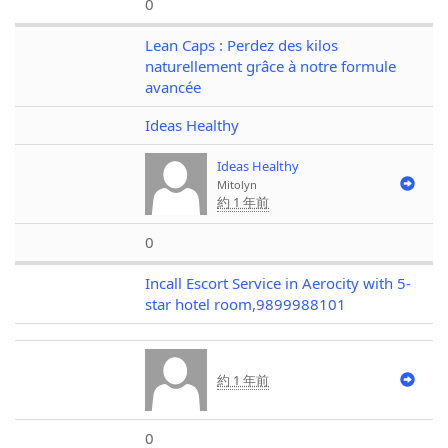
0
Lean Caps : Perdez des kilos
naturellement grâce à notre formule
avancée
Ideas Healthy
Ideas Healthy
Mitolyn
約 1 年前
0
Incall Escort Service in Aerocity with 5-
star hotel room,9899988101
約 1 年前
0