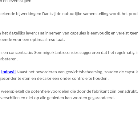
n en levensstijlen.
bekende bijwerkingen: Dankzij de natuurlijke samenstelling wordt het prod
n het dagelijks leven: Het innemen van capsules is eenvoudig en vereist geen
doende voor een optimaal resultaat.
 en concentratie: Sommige klantrecensies suggereren dat het regelmatig 
erbeteren.
:
Indravil
Naast het bevorderen van gewichtsbeheersing, zouden de capsule
ezonder te eten en de calorieën onder controle te houden.
 weerspiegelt de potentiële voordelen die door de fabrikant zijn benadruk
verschillen en niet op alle gebieden kan worden gegarandeerd.