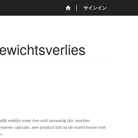
サインイン
wichtsverlies
elijk welzijn meer dan ooit aanwezig zijn, worden
heanex-capsules, een product dat op de markt kwam met
n.