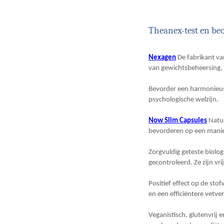
Theanex-test en beo
Nexagen
De fabrikant va
van gewichtsbeheersing, w
Bevorder een harmonieus g
psychologische welzijn.
Now Slim Capsules
Natuu
bevorderen op een manier
Zorgvuldig geteste biolog
gecontroleerd. Ze zijn vr
Positief effect op de sto
en een efficiëntere vetve
Veganistisch, glutenvrij 