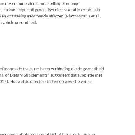
vitamine- en mineralensamenstelling. Sommige
ina kan helpen bij gewichtsverlies, vooral in combinatie
de en ontstekingsremmende effecten (Mazokopakis et al.,
algehele gezondheid.
kstofmonoxide (NO). He is een verbinding die de gezondheid
al of Dietary Supplements" suggereert dat suppletie met
2012). Hoewel de directe effecten op gewichtsverlies
t energiemetabolisme, vooral bij het transporteren van