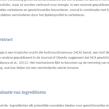
ndriën, waar ze worden verbrand voor energie. In een recensie gepubliceer
taties verbeteren en gewichtsverlies bevorderen, vooral in combinatie met fys
atziekten verminderen door het lipidenprofiel te verbeteren.
extract
ia is een tropische vrucht die hydroxycitroenzuur (HCA) bevat, een stof
a-analyse gepubliceerd in de Journal of Obesity suggereert dat HCA gewicht
kpoya et al., 2011). Het mechanisme lijkt te berusten op de remming van e
g, wat kan leiden tot een verminderde calorie-inname.
aluatie van ingrediënten
l de -ingrediënten elk potentiële voordelen bieden voor gewichtsverlies en