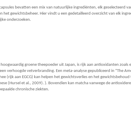
psules bevatten een mix van natuurlijke ingrediënten, elk geselecteerd va
n het gewichtsbeheer. Hier vindt u een gedetailleerd overzicht van elk ingre
ijke onderzoeken.
hoogwaardig groene theepoeder uit Japan, is rijk aan antioxidanten zoals e
een verhoogde vetverbranding. Een meta-analyse gepubliceerd in "The Ameri
ee (rijk aan EGCG) kan helpen het gewichtsverlies en het gewichtsbehoud 
ese (Hursel et al., 2009). ). Bovendien kan matcha vanwege de antioxider
bepaalde chronische ziekten.