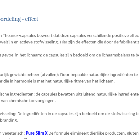
ordeling - effect
n Theanex-capsules beweert dat deze capsules verschillende positieve effe
elzijn en actieve stofwisseling. Hier zijn de effecten die door de fabrikant 
evoel in het lichaam: de capsules zijn bedoeld om de lichaamsbalans te bev
rlijk gewichtsbeheer (afvallen): Door bepaalde natuurlijke ingrediënten te
 die in harmonie is met het natuurlijke ritme van het lichaam.
ische ingrediënten: de capsules bevatten uitsluitend natuurlijke ingrediënte
ij van chemische toevoegingen.
fwisseling: De ingrediënten in de capsules zijn bedoeld om de stofwisseling 
rbranding.
en vegetarisch:
Pure Slim X
De formule elimineert dierlijke producten, gluten