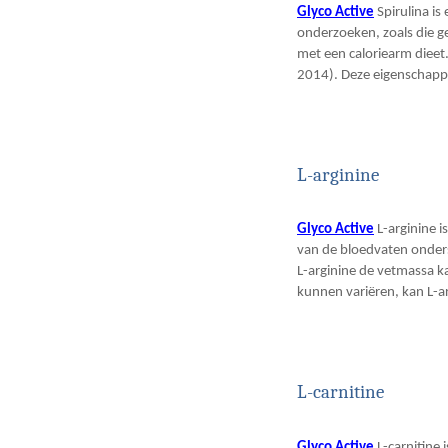
Glyco Active
Spirulina is
onderzoeken, zoals die ge
met een caloriearm dieet
2014). Deze eigenschappe
L-arginine
Glyco Active
L-arginine i
van de bloedvaten onders
L-arginine de vetmassa ka
kunnen variëren, kan L-ar
L-carnitine
Glyco Active
L-carnitine 