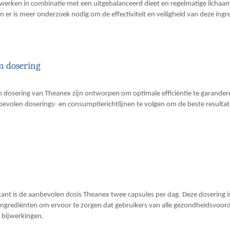
werken in combinatie met een uitgebalanceerd dieet en regelmatige lichaa
en er is meer onderzoek nodig om de effectiviteit en veiligheid van deze ingr
n dosering
dosering van Theanex zijn ontworpen om optimale efficiëntie te garandere
bevolen doserings- en consumptierichtlijnen te volgen om de beste resultat
kant is de aanbevolen dosis Theanex twee capsules per dag. Deze dosering i
 ingrediënten om ervoor te zorgen dat gebruikers van alle gezondheidsvoord
 bijwerkingen.