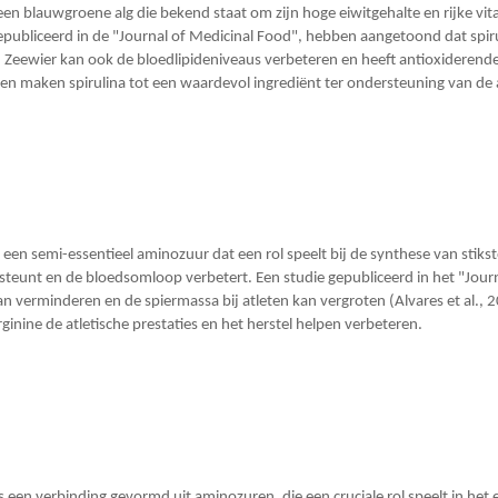
 een blauwgroene alg die bekend staat om zijn hoge eiwitgehalte en rijke 
publiceerd in de "Journal of Medicinal Food", hebben aangetoond dat spirul
. Zeewier kan ook de bloedlipideniveaus verbeteren en heeft antioxideren
n maken spirulina tot een waardevol ingrediënt ter ondersteuning van de 
s een semi-essentieel aminozuur dat een rol speelt bij de synthese van sti
teunt en de bloedsomloop verbetert. Een studie gepubliceerd in het "Journ
n verminderen en de spiermassa bij atleten kan vergroten (Alvares et al., 
ginine de atletische prestaties en het herstel helpen verbeteren.
is een verbinding gevormd uit aminozuren, die een cruciale rol speelt in he