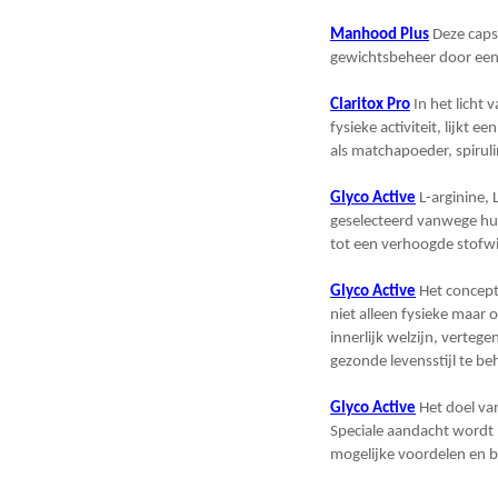
Manhood Plus
Deze caps
gewichtsbeheer door een 
Claritox Pro
In het licht 
fysieke activiteit, lijkt
als matchapoeder, spirul
Glyco Active
L-arginine,
geselecteerd vanwege hun
tot een verhoogde stofwi
Glyco Active
Het concept 
niet alleen fysieke maar
innerlijk welzijn, verte
gezonde levensstijl te b
Glyco Active
Het doel van
Speciale aandacht wordt 
mogelijke voordelen en 