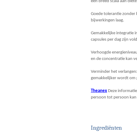
een breed scala aan diëte
Goede tolerantie zonder 
bijwerkingen laag.
Gemakkelijke integratie i
capsules per dag zijn vol
Verhoogde energieniveaus
en de concentratie kan v
Verminder het verlangen
gemakkelijker wordt om g
Theanex
Deze informatie
persoon tot persoon kan 
Ingrediënten