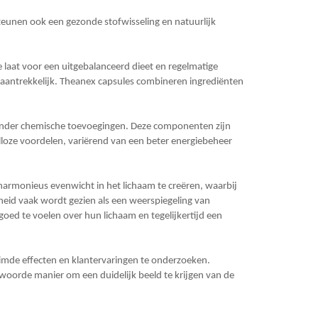
eunen ook een gezonde stofwisseling en natuurlijk
e laat voor een uitgebalanceerd dieet en regelmatige
t, aantrekkelijk. Theanex capsules combineren ingrediënten
 zonder chemische toevoegingen. Deze componenten zijn
alloze voordelen, variërend van een beter energiebeheer
​harmonieus evenwicht in het lichaam te creëren, waarbij
heid vaak wordt gezien als een weerspiegeling van
oed te voelen over hun lichaam en tegelijkertijd een
aimde effecten en klantervaringen te onderzoeken.
orde manier om een ​​duidelijk beeld te krijgen van de