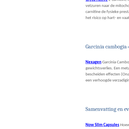
vetzuren naar de mitocho
carnitine de fysieke pres
het risico op hart- en va
Garcinia cambogia-
Nexagen
Garcinia Cambog
gewichtsverlies. Een met
bescheiden effecten (Ona
een verhoogde verzadigin
Samenvatting en ev
Now Slim Capsules
Hoewe