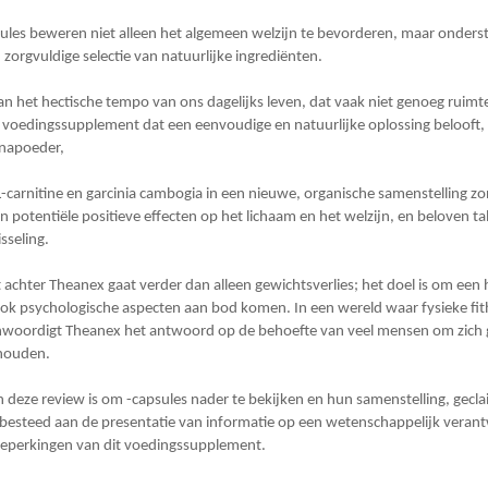
ules beweren niet alleen het algemeen welzijn te bevorderen, maar onderst
zorgvuldige selectie van natuurlijke ingrediënten.
van het hectische tempo van ons dagelijks leven, dat vaak niet genoeg ruimt
 een voedingssupplement dat een eenvoudige en natuurlijke oplossing beloof
inapoeder,
 L-carnitine en garcinia cambogia in een nieuwe, organische samenstelling
 potentiële positieve effecten op het lichaam en het welzijn, en beloven t
sseling.
achter Theanex gaat verder dan alleen gewichtsverlies; het doel is om een ​
 ook psychologische aspecten aan bod komen. In een wereld waar fysieke fit
genwoordigt Theanex het antwoord op de behoefte van veel mensen om zich g
ehouden.
 deze review is om -capsules nader te bekijken en hun samenstelling, gecl
besteed aan de presentatie van informatie op een wetenschappelijk verantwo
beperkingen van dit voedingssupplement.