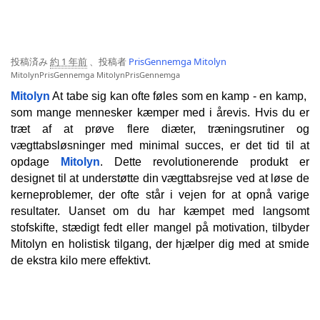
投稿済み
約 1 年前
、投稿者
PrisGennemga Mitolyn
MitolynPrisGennemga
MitolynPrisGennemga
Mitolyn
 At tabe sig kan ofte føles som en kamp - en kamp, ​​
som mange mennesker kæmper med i årevis. Hvis du er 
træt af at prøve flere diæter, træningsrutiner og 
vægttabsløsninger med minimal succes, er det tid til at 
opdage 
Mitolyn
. Dette revolutionerende produkt er 
designet til at understøtte din vægttabsrejse ved at løse de 
kerneproblemer, der ofte står i vejen for at opnå varige 
resultater. Uanset om du har kæmpet med langsomt 
stofskifte, stædigt fedt eller mangel på motivation, tilbyder 
Mitolyn en holistisk tilgang, der hjælper dig med at smide 
de ekstra kilo mere effektivt.