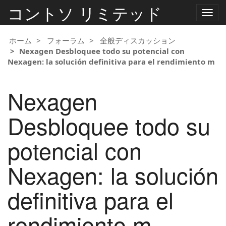
コントソ リミテッド
ナ
ビ
ゲ
ー
ホーム
フォーラム
全般ディスカッション
シ
Nexagen Desbloquee todo su potencial con
ョ
Nexagen: la solución definitiva para el rendimiento m
ン
の
切
Nexagen
り
替
え
Desbloquee todo su
potencial con
Nexagen: la solución
definitiva para el
rendimiento m