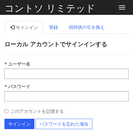
コントソ リミテッド
ナ
ビ
ゲ
ー
登録
招待状の引き換え
サインイン
シ
ョ
ン
ローカル アカウントでサインインする
の
切
り
替
え
ユーザー名
パスワード
このアカウントを記憶する
サインイン
パスワードを忘れた場合