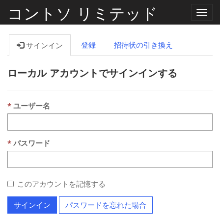
コントソ リミテッド
ナ
ビ
ゲ
ー
登録
招待状の引き換え
サインイン
シ
ョ
ン
ローカル アカウントでサインインする
の
切
り
替
え
ユーザー名
パスワード
このアカウントを記憶する
サインイン
パスワードを忘れた場合