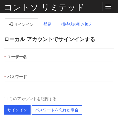
コントソ リミテッド
ナ
ビ
ゲ
ー
登録
招待状の引き換え
サインイン
シ
ョ
ン
ローカル アカウントでサインインする
の
切
り
替
え
ユーザー名
パスワード
このアカウントを記憶する
サインイン
パスワードを忘れた場合