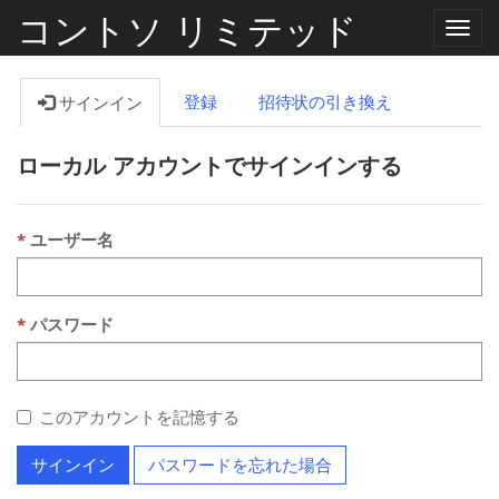
コントソ リミテッド
ナ
ビ
ゲ
ー
登録
招待状の引き換え
サインイン
シ
ョ
ン
ローカル アカウントでサインインする
の
切
り
替
え
ユーザー名
パスワード
このアカウントを記憶する
サインイン
パスワードを忘れた場合