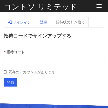
コントソ リミテッド
ナ
ビ
ゲ
ー
登録
招待状の引き換え
サインイン
シ
ョ
ン
招待コードでサインアップする
の
切
り
替
え
招待コード
既存のアカウントがあります
登録