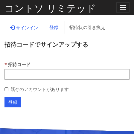
コントソ リミテッド
ナ
ビ
ゲ
ー
登録
招待状の引き換え
サインイン
シ
ョ
ン
招待コードでサインアップする
の
切
り
替
え
招待コード
既存のアカウントがあります
登録