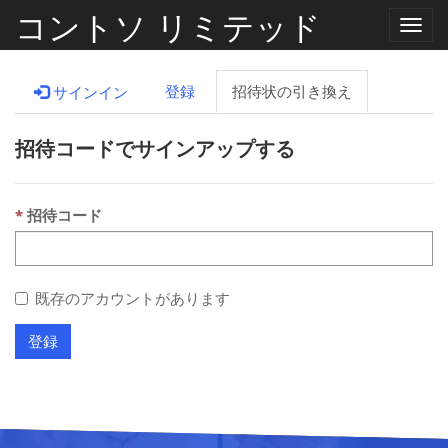
コントソ リミテッド
ナ
ビ
ゲ
ー
登録
招待状の引き換え
サインイン
シ
ョ
ン
招待コードでサインアップする
の
切
り
替
え
招待コード
既存のアカウントがあります
登録