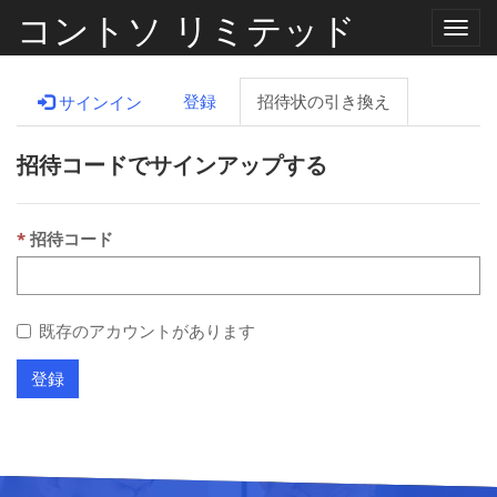
コントソ リミテッド
ナ
ビ
ゲ
ー
登録
招待状の引き換え
サインイン
シ
ョ
ン
招待コードでサインアップする
の
切
り
替
え
招待コード
既存のアカウントがあります
登録