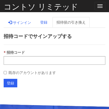
コントソ リミテッド
ナ
ビ
ゲ
ー
登録
招待状の引き換え
サインイン
シ
ョ
ン
招待コードでサインアップする
の
切
り
替
え
招待コード
既存のアカウントがあります
登録