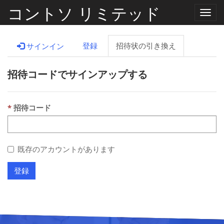
コントソ リミテッド
ナ
ビ
ゲ
ー
登録
招待状の引き換え
サインイン
シ
ョ
ン
招待コードでサインアップする
の
切
り
替
え
招待コード
既存のアカウントがあります
登録