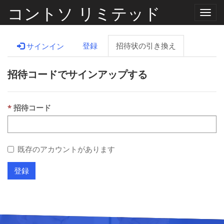
コントソ リミテッド
ナ
ビ
ゲ
ー
登録
招待状の引き換え
サインイン
シ
ョ
ン
招待コードでサインアップする
の
切
り
替
え
招待コード
既存のアカウントがあります
登録