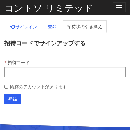
コントソ リミテッド
ナ
ビ
ゲ
ー
登録
招待状の引き換え
サインイン
シ
ョ
ン
招待コードでサインアップする
の
切
り
替
え
招待コード
既存のアカウントがあります
登録