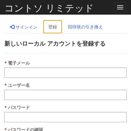
コントソ リミテッド
ナ
ビ
ゲ
ー
登録
招待状の引き換え
サインイン
シ
ョ
ン
新しいローカル アカウントを登録する
の
切
り
替
え
電子メール
ユーザー名
パスワード
パスワードの確認