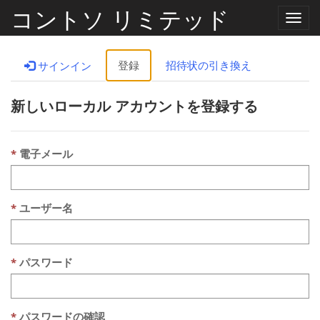
コントソ リミテッド
ナ
ビ
ゲ
ー
登録
招待状の引き換え
サインイン
シ
ョ
ン
新しいローカル アカウントを登録する
の
切
り
替
え
電子メール
ユーザー名
パスワード
パスワードの確認