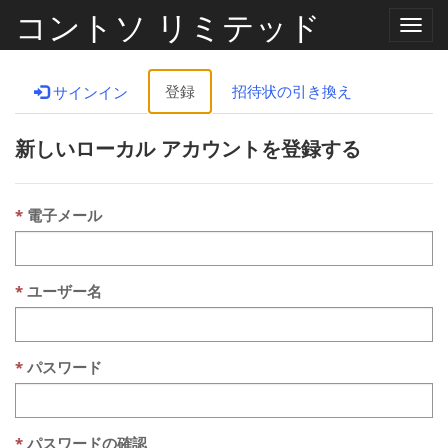
コントソ リミテッド
ナ
ビ
ゲ
ー
登録
招待状の引き換え
サインイン
シ
ョ
ン
新しいローカル アカウントを登録する
の
切
り
替
え
電子メール
ユーザー名
パスワード
パスワードの確認